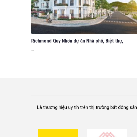
Richmond Quy Nhơn dự án Nhà phố, Biệt thự,
Shophouse tại trung tâm Quy Nhơn
...
Là thương hiệu uy tín trên thị trường bất động sả