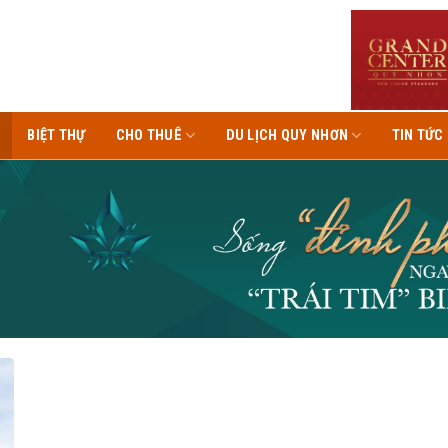
BIỆT THỰ
CHO THUÊ
DU LỊCH QUY NHƠN
TIN TỨC